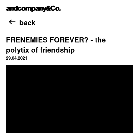
Skip
andcompany&Co
to
content
Home
back
FRENEMIES FOREVER? - the
polytix of friendship
29.04.2021