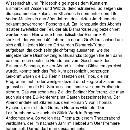
Wissenschaft und Philosophie gelingt es dem Künstlern,
Bismarck mit Wissen und Witz zu dekonstruieren. So zeigen sie
die gesammelten kolonialen Klischees in dem unter dem Titel
Vodoo-Masters in den 80er Jahren des letzten Jahrhunderts
bekannt gewordenen Popsong auf. Ein Höhepunkt des Abends
ist aber zweifellos der Teil, der als Bismarkisierung bezeichnet
werden kann. Hier wurde humoristisch der Bismarck-Kult
karikiert, der vor ca. 140 Jahren im neuen Großdeutschland um
sich griff. In jeden kleinen Ort wurden Bismarck-Türme
aufgebaut, die doch sehr gleichförmig aussahen, wie die
eingeblendete Diashow zeigte. Bismarcks Doggen hießen dann
bald nur noch deutsche Hunde und vom Geschmack des
Bismarck-Schnaps, der am Abend in kleinen Gläschen gereicht
wurde, konnte sich das Publikum persönlich überzeugen.
Gekonnt waren die EU-Reminiszenzen des Trios, die ihr
Programm mehr oder weniger dezent durchzog. Gut zusammen
gefasst sollten die EU-Sterne schon immer vor dem Freihandel
sichern. Das war schon das Ziel der Berliner Konferenz, die man
auch als erste EU-Konferenz mit Gästen bezeichnet kann. Der
Abend endete mit Zitaten aus dem Roman V von Thomas
Pynchon, der sich den German Hereros widmete. Der
Lektüreabend war auch ein Stück Work in Progress.
Andcompany & Co wollen das Thema zu einem Theaterabend
verdichten, der im nächsten Jahr im Hebbel am Ufer Premiere
haben soll. Darauf darf man gespannt sein.