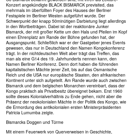
Konzert angekündigte BLACK BISMARCK previsited, das
mehrmals im überfüllten Foyer des Hauses der Berliner
Festspiele im Berliner Westen aufgeführt wurde. Der
Schwerpunkt der knapp 50minütigen Darbietung liegt allerdings
in den Wortbeiträgen. Dabei ist der reaktionäre Junker
Bismarck, der mit großer Kette um den Hals und Pfeilen im Kopf
einen Ehrenplatz am Rande der Bühne gefunden hat, der
Ausgangspunkt. Schließlich war er der Gastgeber jenes Events
gewesen, das nur in Deutschland den Namen Kongokonferenz
trägt. In der nichtdeutschen Welt aber trägt das Treffen, das
man als eine G14 des 19. Jahrhunderts nennen kann, den
Namen Berliner Konferenz. Denn dort haben die führenden
kapitalistischen Mächte jener Zeit, bis auf das Osmanische
Reich und die USA nur europäische Staaten, den afrikanischen
Kontinent unter sich aufgeteilt. Am Rande wurde auch zwischen
Bismarck und dem belgischen Monarchen vereinbart, dass der
Kongo praktisch als Privatbesitz übereignet bekam. Erst 1960
sollte dieses Kolonialverhältnis zu Ende gehen, nicht aber die
Präsenz der neokolonialen Mächte in der Politik des Kongo, wie
die Ermordung des antikolonialen ersten Ministerpräsidenten
Patricia Lumumba zeigte.
Bismarcks Doggen und Türme
Mit einem Feuerwerk von Querverweisen in Geschichte,