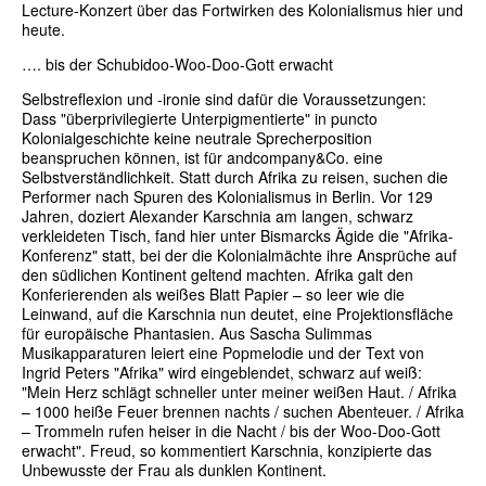
Lecture-Konzert über das Fortwirken des Kolonialismus hier und
heute.
…. bis der Schubidoo-Woo-Doo-Gott erwacht
Selbstreflexion und -ironie sind dafür die Voraussetzungen:
Dass "überprivilegierte Unterpigmentierte" in puncto
Kolonialgeschichte keine neutrale Sprecherposition
beanspruchen können, ist für andcompany&Co. eine
Selbstverständlichkeit. Statt durch Afrika zu reisen, suchen die
Performer nach Spuren des Kolonialismus in Berlin. Vor 129
Jahren, doziert Alexander Karschnia am langen, schwarz
verkleideten Tisch, fand hier unter Bismarcks Ägide die "Afrika-
Konferenz" statt, bei der die Kolonialmächte ihre Ansprüche auf
den südlichen Kontinent geltend machten. Afrika galt den
Konferierenden als weißes Blatt Papier – so leer wie die
Leinwand, auf die Karschnia nun deutet, eine Projektionsfläche
für europäische Phantasien. Aus Sascha Sulimmas
Musikapparaturen leiert eine Popmelodie und der Text von
Ingrid Peters "Afrika" wird eingeblendet, schwarz auf weiß:
"Mein Herz schlägt schneller unter meiner weißen Haut. / Afrika
– 1000 heiße Feuer brennen nachts / suchen Abenteuer. / Afrika
– Trommeln rufen heiser in die Nacht / bis der Woo-Doo-Gott
erwacht". Freud, so kommentiert Karschnia, konzipierte das
Unbewusste der Frau als dunklen Kontinent.