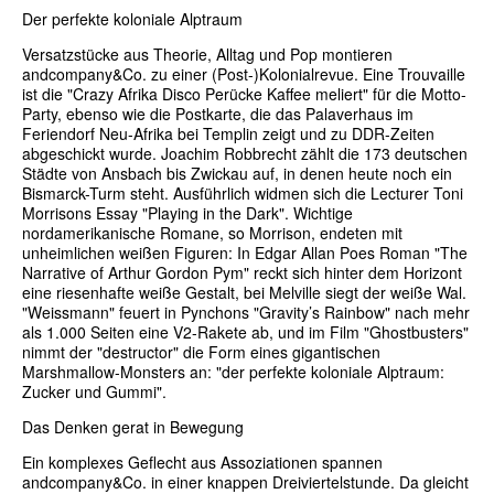
Der perfekte koloniale Alptraum
Versatzstücke aus Theorie, Alltag und Pop montieren
andcompany&Co. zu einer (Post-)Kolonialrevue. Eine Trouvaille
ist die "Crazy Afrika Disco Perücke Kaffee meliert" für die Motto-
Party, ebenso wie die Postkarte, die das Palaverhaus im
Feriendorf Neu-Afrika bei Templin zeigt und zu DDR-Zeiten
abgeschickt wurde. Joachim Robbrecht zählt die 173 deutschen
Städte von Ansbach bis Zwickau auf, in denen heute noch ein
Bismarck-Turm steht. Ausführlich widmen sich die Lecturer Toni
Morrisons Essay "Playing in the Dark". Wichtige
nordamerikanische Romane, so Morrison, endeten mit
unheimlichen weißen Figuren: In Edgar Allan Poes Roman "The
Narrative of Arthur Gordon Pym" reckt sich hinter dem Horizont
eine riesenhafte weiße Gestalt, bei Melville siegt der weiße Wal.
"Weissmann" feuert in Pynchons "Gravity’s Rainbow" nach mehr
als 1.000 Seiten eine V2-Rakete ab, und im Film "Ghostbusters"
nimmt der "destructor" die Form eines gigantischen
Marshmallow-Monsters an: "der perfekte koloniale Alptraum:
Zucker und Gummi".
Das Denken gerat in Bewegung
Ein komplexes Geflecht aus Assoziationen spannen
andcompany&Co. in einer knappen Dreiviertelstunde. Da gleicht