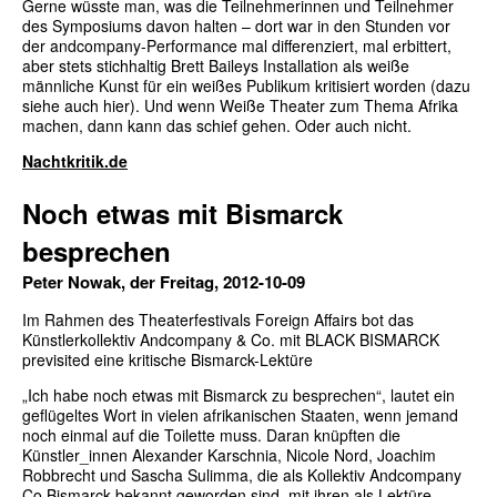
Gerne wüsste man, was die Teilnehmerinnen und Teilnehmer
des Symposiums davon halten – dort war in den Stunden vor
der andcompany-Performance mal differenziert, mal erbittert,
aber stets stichhaltig Brett Baileys Installation als weiße
männliche Kunst für ein weißes Publikum kritisiert worden (dazu
siehe auch hier). Und wenn Weiße Theater zum Thema Afrika
machen, dann kann das schief gehen. Oder auch nicht.
Nachtkritik.de
Noch etwas mit Bismarck
besprechen
Peter Nowak, der Freitag, 2012-10-09
Im Rahmen des Theaterfestivals Foreign Affairs bot das
Künstlerkollektiv Andcompany & Co. mit BLACK BISMARCK
previsited eine kritische Bismarck-Lektüre
„Ich habe noch etwas mit Bismarck zu besprechen“, lautet ein
geflügeltes Wort in vielen afrikanischen Staaten, wenn jemand
noch einmal auf die Toilette muss. Daran knüpften die
Künstler_innen Alexander Karschnia, Nicole Nord, Joachim
Robbrecht und Sascha Sulimma, die als Kollektiv Andcompany
Co Bismarck bekannt geworden sind, mit ihren als Lektüre-