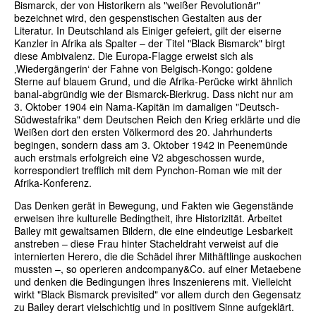
Bismarck, der von Historikern als "weißer Revolutionär"
bezeichnet wird, den gespenstischen Gestalten aus der
Literatur. In Deutschland als Einiger gefeiert, gilt der eiserne
Kanzler in Afrika als Spalter – der Titel "Black Bismarck" birgt
diese Ambivalenz. Die Europa-Flagge erweist sich als
‚Wiedergängerin‘ der Fahne von Belgisch-Kongo: goldene
Sterne auf blauem Grund, und die Afrika-Perücke wirkt ähnlich
banal-abgründig wie der Bismarck-Bierkrug. Dass nicht nur am
3. Oktober 1904 ein Nama-Kapitän im damaligen "Deutsch-
Südwestafrika" dem Deutschen Reich den Krieg erklärte und die
Weißen dort den ersten Völkermord des 20. Jahrhunderts
begingen, sondern dass am 3. Oktober 1942 in Peenemünde
auch erstmals erfolgreich eine V2 abgeschossen wurde,
korrespondiert trefflich mit dem Pynchon-Roman wie mit der
Afrika-Konferenz.
Das Denken gerät in Bewegung, und Fakten wie Gegenstände
erweisen ihre kulturelle Bedingtheit, ihre Historizität. Arbeitet
Bailey mit gewaltsamen Bildern, die eine eindeutige Lesbarkeit
anstreben – diese Frau hinter Stacheldraht verweist auf die
internierten Herero, die die Schädel ihrer Mithäftlinge auskochen
mussten –, so operieren andcompany&Co. auf einer Metaebene
und denken die Bedingungen ihres Inszenierens mit. Vielleicht
wirkt "Black Bismarck previsited" vor allem durch den Gegensatz
zu Bailey derart vielschichtig und in positivem Sinne aufgeklärt.