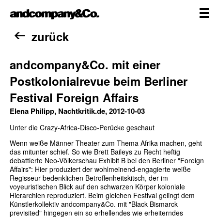
Zum
andcompany&Co
Inhalt
springen
me
Home
zurück
andcompany&Co. mit einer
Postkolonialrevue beim Berliner
Festival Foreign Affairs
Elena Philipp, Nachtkritik.de, 2012-10-03
Unter die Crazy-Africa-Disco-Perücke geschaut
Wenn weiße Männer Theater zum Thema Afrika machen, geht
das mitunter schief. So wie Brett Baileys zu Recht heftig
debattierte Neo-Völkerschau Exhibit B bei den Berliner "Foreign
Affairs": Hier produziert der wohlmeinend-engagierte weiße
Regisseur bedenklichen Betroffenheitskitsch, der im
voyeuristischen Blick auf den schwarzen Körper koloniale
Hierarchien reproduziert. Beim gleichen Festival gelingt dem
Künstlerkollektiv andcompany&Co. mit "Black Bismarck
previsited" hingegen ein so erhellendes wie erheiterndes