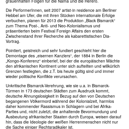
grauenhaften Folgen für die Nama und die Herero.
Die PerformerInnen, seit 2007 artist-in residence am Berliner
Hebbel am Ufer, die mit ihren Stücken internationale Erfolge
verbuchen, planen für 2013 die Produktion „Black Bismarck“
zum Thema Post-, Anti- und Neo-Kolonialismus und
präsentierten beim Festival Foreign Affairs den ersten
Zwischenstand ihrer Recherche als kabarettistischen Dia-
Vortrag.
Pointiert, geistreich und sehr fundiert geschieht hier die
Demontage des „eisernen Kanzlers“, der 1884 in Berlin die
„Kongo-Konferenz“ einberief, bei der die europäischen Mächte
den afrikanischen Kontinent unter sich aufteilten und willkürlich
Grenzen festlegten, die z.T. bis heute gültig sind und immer
wieder politische Konflikte verursachen.
Unkritische Bismarck-Verehrung, wie sie u.a. in Bismarck-
Türmen in 173 deutschen Städten zum Ausdruck kommt,
deutsche Ahnungslosigkeit in Bezug auf den von Deutschen
begangenen Völkermord während der Kolonialzeit, harmlos
daher kommender Rassismus in Schlagern und bei Afrika-
Parties und, nicht zuletzt, die anhaltende Bevormundung und
Ausbeutung afrikanischer Staaten durch Europa, weisen darauf
hin, dass die Ideologie der weißen Herrenmenschen nicht nur
die Sache einiger Rechtsradikaler ist.