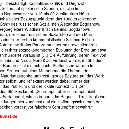
 – beschäftigt. Kapitalismuskritik und Degrowth-
effen auf spielerische Szenen, die sich im
n Regenwasser von 10 bis 20 Zentimetern Höhe
 inhaltlicher Bezugspunkt dient das 1908 erschienene
 Stern
des russischen Sozialisten Alexander Bogdanow,
egbegleiters Wladimir Iljitsch Lenins. Bogdanows
man, der einen russischen Sozialisten auf den Mars
 als einer der ersten kommunistischen Science-Fiction-
utor entwirft das Panorama einer postrevolutionären
die in ihrer sozioökonomischen Evolution der Erde um etwa
Jahrhunderte voraus ist (…) Die Aufführung, deren Text von
schnia und Nicola Nord &Co. verfasst wurde, erzählt den
on-Roman nicht einfach nach. Stattdessen werden in
hen Szenen auf einer Metaebene die Themen der
n Naturkatastrophe umkreist, gibt es Bezüge auf das Werk
or selbst, und reflektiert werden dabei immer der
, das Publikum und der lokale Kontext (…) Der
des Stückes lautet: „Schrumpft, aber schrumpft nicht
nEarth
endet, wie es begann: im Regen. – Trotz tragischer
dungen hier zunächst mal ein Hoffnungsschimmer, der
becken vorerst vor falschem Schrumpfen bewahrt.“
kunst.de