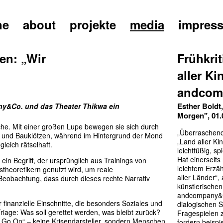
ne
about
projekte
media
impres
en: „Wir
Frühkri
aller Ki
andcom
Esther Boldt
any&Co. und das Theater Thikwa ein
Morgen", 01.
he. Mit einer großen Lupe bewegen sie sich durch
„Überraschen
n und Bauklötzen, während im Hintergrund der Mond
„Land aller Ki
gleich rätselhaft.
leichtfüßig, sp
Hat einerseits
in Begriff, der ursprünglich aus Trainings von
leichtem Erzäh
theoretikern genutzt wird, um reale
aller Länder“,
 Beobachtung, dass durch dieses rechte Narrativ
künstlerischen
andcompany&Co
finanzielle Einschnitte, die besonders Soziales und
dialogischen S
Triage: Was soll gerettet werden, was bleibt zurück?
Fragespielen 
t Go On“ – keine Krisendarsteller, sondern Menschen
fordern beispi