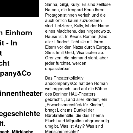
Sanna, Gilgi, Kully: Es sind zeitlose
Namen, die Irmgard Keun ihren
Protagonistinnen verlieh und die
auch örtlich kaum zuzuordnen
sind. Letzterer, Kully, ist der Name
n Einhorn
eines Mädchens, das nirgendwo zu
Hause ist. In Keuns Roman „Kind
t - In
aller Länder“ flieht sie mit ihren
Eltern vor den Nazis durch Europa.
t
Stets fehlt Geld, Visa laufen ab.
Grenzen, die niemand sieht, aber
cht
jeder fürchtet, werden
unpassierbar.
pany&Co
Das Theaterkollektiv
and­com­pany&Co hat den Roman
weitergedacht und auf die Bühne
rinnentheater
des Berliner HAU-Theaters
gebracht. „Land aller Kinder“, ein
„Erwachsenenstück für Kinder“,
bringt Licht ins Dunkel der
iegeschichte
Bürokratiehölle, die das Thema
Flucht und Migration abgrundartig
t.
umgibt. Was ist Asyl? Was sind
bach, Märkische
Menschenrechte?