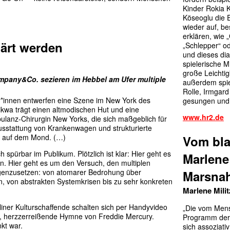
Kinder Rokia 
Köseoglu die
wieder auf, be
erklären, wie „
lärt werden
„Schlepper“ od
und dieses dia
spielerische M
große Leichtig
company&Co. sezieren im Hebbel am Ufer multiple
außerdem spie
Rolle, Irmgar
e­r*in­nen entwerfen eine Szene im New York des
gesungen und
kwa trägt einen altmodischen Hut und eine
www.hr2.de
bulanz-Chirurgin New Yorks, die sich maßgeblich für
Ausstattung von Krankenwagen und strukturierte
ch auf dem Mond. (…)
Vom bla
 spürbar im Publikum. Plötzlich ist klar: Hier geht es
Marlene
n. Hier geht es um den Versuch, den multiplen
egenzusetzen: von atomarer Bedrohung über
Marsna
, von abstrakten Systemkrisen bis zu sehr konkreten
Marlene Milit
rliner Kulturschaffende schalten sich per Handyvideo
„Die vom Mens
, herzzerreißende Hymne von Freddie Mercury.
Programm der
nkt war.
sich assoziati