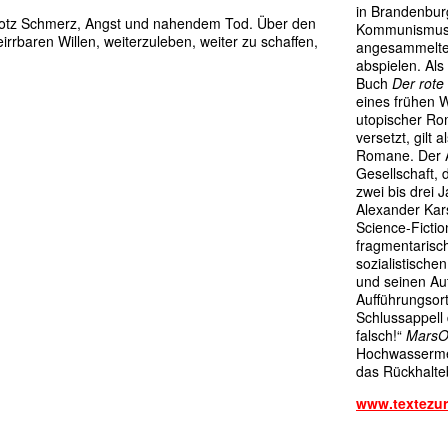
in Brandenburg
trotz Schmerz, Angst und nahendem Tod. Über den
Kommunismus tr
rrbaren Willen, weiterzuleben, weiter zu schaffen,
angesammelte
abspielen. Als
Buch
Der rote
eines frühen W
utopischer Ro
versetzt, gilt
Romane. Der A
Gesellschaft, 
zwei bis drei 
Alexander Kar
Science-Ficti
fragmentarisc
sozialistische
und seinen Aut
Aufführungsort
Schlussappell 
falsch!“
MarsO
Hochwassermel
das Rückhalte
www.textezur