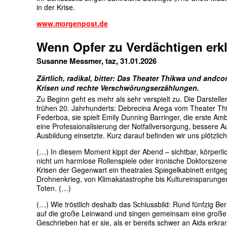
in der Krise.
www.morgenpost.de
Wenn Opfer zu Verdächtigen erk
Susanne Messmer, taz, 31.01.2026
Zärtlich, radikal, bitter: Das Theater Thikwa und and
Krisen und rechte Verschwörungserzählungen.
Zu Beginn geht es mehr als sehr verspielt zu. Die Dar­stel­l
frühen 20. Jahrhunderts: Debrecina Arega vom Theater Thi
Federboa, sie spielt Emily Dunning Barringer, die erste Am
eine Professionalisierung der Notfallversorgung, bessere 
Ausbildung einsetzte. Kurz darauf befinden wir uns plötzli
(…) In diesem Moment kippt der Abend – sichtbar, körperlich
nicht um harmlose Rollenspiele oder ironische Doktorszene
Krisen der Gegenwart ein theatrales Spiegelkabinett entg
Drohnenkrieg, von Klimakatastrophe bis Kultureinsparungen
Toten. (…)
(…) Wie tröstlich deshalb das Schlussbild: Rund fünfzig Be
auf die große Leinwand und singen gemeinsam eine große
Geschrieben hat er sie, als er bereits schwer an Aids erkra