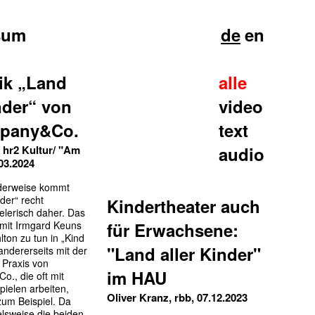
sum
de
en
tik „Land
alle
nder“ von
video
pany&Co.
text
, hr2 Kultur/ "Am
audio
03.2024
derweise kommt
nder“ recht
Kindertheater auch
ielerisch daher. Das
 mit Irmgard Keuns
für Erwachsene:
lton zu tun in „Kind
"Land aller Kinder"
 andererseits mit der
 Praxis von
im HAU
., die oft mit
pielen arbeiten,
Oliver Kranz, rbb, 07.12.2023
zum Beispiel. Da
elsweise die beiden