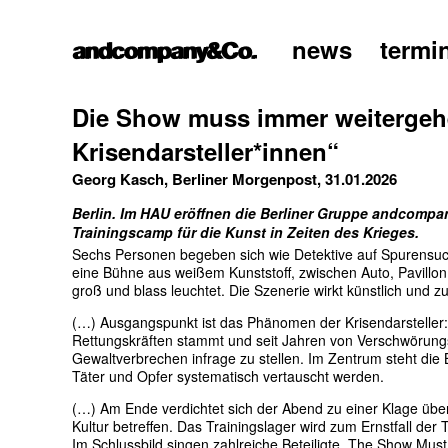
news
termi
home
Die Show muss immer weitergeh
Krisendarsteller*innen“
Georg Kasch, Berliner Morgenpost, 31.01.2026
Berlin. Im HAU eröffnen die Berliner Gruppe andcomp
Trainingscamp für die Kunst in Zeiten des Krieges.
Sechs Personen begeben sich wie Detektive auf Spurensuc
eine Bühne aus weißem Kunststoff, zwischen Auto, Pavillo
groß und blass leuchtet. Die Szenerie wirkt künstlich und zu
(…) Ausgangspunkt ist das Phänomen der Krisendarsteller: e
Rettungskräften stammt und seit Jahren von Verschwörungs
Gewaltverbrechen infrage zu stellen. Im Zentrum steht die
Täter und Opfer systematisch vertauscht werden.
(…) Am Ende verdichtet sich der Abend zu einer Klage über 
Kultur betreffen. Das Trainingslager wird zum Ernstfall der 
Im Schlussbild singen zahlreiche Beteiligte „The Show Mus