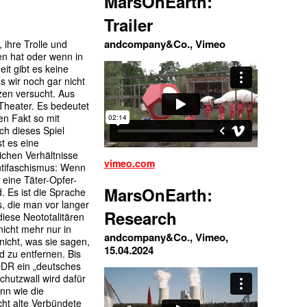
MarsOnEarth:
Trailer
andcompany&Co., Vimeo
 ihre Trolle und
en hat oder wenn in
it gibt es keine
as wir noch gar nicht
zen versucht. Aus
 Theater. Es bedeutet
en Fakt so mit
ch dieses Spiel
st es eine
ichen Verhältnisse
vimeo.com
Antifaschismus: Wenn
r eine Täter-Opfer-
MarsOnEarth:
d. Es ist die Sprache
s, die man vor langer
Research
diese Neototalitären
nicht mehr nur in
andcompany&Co., Vimeo,
nicht, was sie sagen,
15.04.2024
 zu entfernen. Bis
DDR ein „deutsches
hutzwall wird dafür
enn wie die
ht alte Verbündete