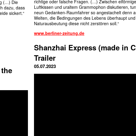
richtige oder falsche Fragen. (…) Zwischen eiförmi
g (…) Die
Luftkissen und uraltem Grammophon diskutieren, tur
ch dazu, dass
neun Gedanken-Raumfahrer so angestachelt denn a
ide sickert.“
Welten, die Bedingungen des Lebens überhaupt un
Naturausbeutung diese nicht zerstören soll.“
www.berliner-zeitung.de
Shanzhai Express (made in 
Trailer
05.07.2023
 the