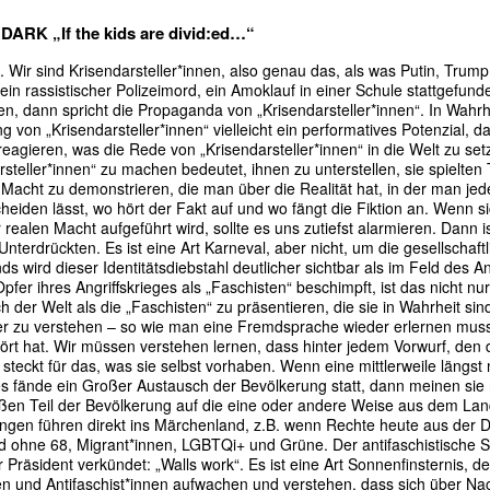
ARK „If the kids are divid:ed…“
. Wir sind Krisendarsteller*innen, also genau das, als was Putin, Trump,
n rassistischer Polizeimord, ein Amoklauf in einer Schule stattgefund
n, dann spricht die Propaganda von „Krisendarsteller*innen“. In Wahrhe
g von „Krisendarsteller*innen“ vielleicht ein performatives Potenzial, d
agieren, was die Rede von „Krisendarsteller*innen“ in die Welt zu set
teller*innen“ zu machen bedeutet, ihnen zu unterstellen, sie spielten
ie Macht zu demonstrieren, die man über die Realität hat, in der man jed
cheiden lässt, wo hört der Fakt auf und wo fängt die Fiktion an. Wenn si
realen Macht aufgeführt wird, sollte es uns zutiefst alarmieren. Dann i
terdrückten. Es ist eine Art Karneval, aber nicht, um die gesellschaftl
s wird dieser Identitätsdiebstahl deutlicher sichtbar als im Feld des 
Opfer ihres Angriffskrieges als „Faschisten“ beschimpft, ist das nicht nu
ich der Welt als die „Faschisten“ zu präsentieren, die sie in Wahrheit sin
ieder zu verstehen – so wie man eine Fremdsprache wieder erlernen mus
ört hat. Wir müssen verstehen lernen, dass hinter jedem Vorwurf, den 
eckt für das, was sie selbst vorhaben. Wenn eine mittlerweile längst 
es fände ein Großer Austausch der Bevölkerung statt, dann meinen sie 
ßen Teil der Bevölkerung auf die eine oder andere Weise aus dem Land
ungen führen direkt ins Märchenland, z.B. wenn Rechte heute aus der 
 ohne 68, Migrant*innen, LGBTQi+ und Grüne. Der antifaschistische Sc
Präsident verkündet: „Walls work“. Es ist eine Art Sonnenfinsternis, d
 und Antifaschist*innen aufwachen und verstehen, dass sich über Nac