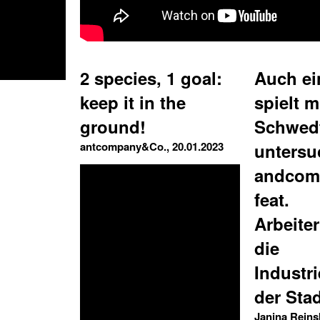
2 species, 1 goal:
Auch ei
keep it in the
spielt mi
ground!
Schwed
antcompany&Co., 20.01.2023
untersu
andcom
feat.
Arbeite
die
Industr
der Stad
Janina Reins