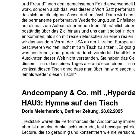
und Freund*innen dem gemeinsamen Feind anverwandelt hab
work, sondern auch das, was dieser 2 Wort Satz performativ 
das sich um die eigene Achse drehen lässt! Dann wird das I
die permanente performative Wiederholung, zum Einfallstor 
auf einmal zum Aufbau einer neuen Identität, nämlich einer
beständig über das Ziel hinaus und uns damit selbst in 
entkommen, als sich mit realen Menschen an einen realen 
wir das aus dem Verrat der USA an der Ukraine, Europa und
beschweren wollten, nicht mit am Tisch zu sitzen: „Es gibt ga
was uns trennt, aber gerade dadurch verbindet. Damit ist 
Autokraten dieser Welt nicht verstanden. Sie haben das Gel
diesem Tisch: dass eines Tages alle an diesen einem Tisch
verlässt diesen Tisch ohne dass man über ihn wird sagen 
jemals wieder diesen Tisch!“
Andcompany & Co. mit „Hyperda
HAU3: Hymne auf den Tisch
Doris Meierhenrich, Berliner Zeitung, 28.02.2025
„Textstark waren die Performances der Andcompany immer,
aber ist nun eine dunkel schimmernde, fast bewegungsfrei
Lecture, die so geradlinig und konzentriert wie nie versucht