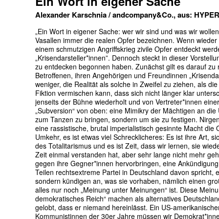
Ein Wort in eigener Sache
Alexander Karschnia / andcompany&Co., aus: HYPERD
„Ein Wort in eigener Sache: wer wir sind und was wir wollen
Vasallen immer die realen Opfer bezeichnen. Wenn wieder ei
einem schmutzigen Angriffskrieg zivile Opfer entdeckt werde
„Krisendarsteller*innen”. Dennoch steckt in dieser Vorstellun
zu entdecken begonnen haben. Zunächst gilt es darauf zu re
Betroffenen, ihren Angehörigen und Freundinnen „Krisendars
weniger, die Realität als solche in Zweifel zu ziehen, als d
Fiktion vermischen kann, dass sich nicht länger klar unters
jenseits der Bühne wiederholt und von Vertreter*innen einer 
„Subversion“ von oben: eine Mimikry der Mächtigen an die Un
zum Tanzen zu bringen, sondern um sie zu festigen. Nirgend
eine rassistische, brutal imperialistisch gesinnte Macht die 
Umkehr, es ist etwas viel Schrecklicheres: Es ist ihre Art, s
des Totalitarismus und es ist Zeit, dass wir lernen, sie w
Zeit einmal verstanden hat, aber sehr lange nicht mehr geh
gegen ihre Gegner*innen hervorbringen, eine Ankündigung st
Teilen rechtsextreme Partei in Deutschland davon spricht, 
sondern kündigen an, was sie vorhaben, nämlich einen gro
alles nur noch „Meinung unter Meinungen“ ist. Diese Mein
demokratisches Reich“ machen als alternatives Deutschland
gelobt, dass er niemand hereinlässt. Ein US-amerikanischer 
Kommunistinnen der 30er Jahre müssen wir Demokrat*innen