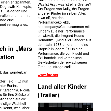
 einen entspannten,
Was ist Asyl, was ist eine Grenze?
 Degrowth-Konzepte,
Die Fragen von Kully, die Fragen
n zu Bakterien und
anderer Kinder im selben Alter,
rafien und mehr zu
etwa elf, hat das
Ende eine
Performancekollektiv
net vermag alles,
andcompany&Co. zusammen mit
Kindern zu einer Performance
entwickelt, die Irmgard Keuns
Romantitel „Kind aller Länder“ aus
dem Jahr 1938 umdreht. In eine
ch in „Mars
Utopie? In jedem Fall in eine
Performance, die von Flucht und
sation
Exil handelt und vorgebliche
Gewissheiten der erwachsenen
Ordnung infrage stellt.
rt: das wunderbar
www.faz.net
er Feld. (…) nun
Land aller Kinder
ter Berlins
r Karschnia, Nicola
(Trailer)
für ihre Stücke ein,
szenarien auf die
geistige Wachheit
el kennt, wohl aber