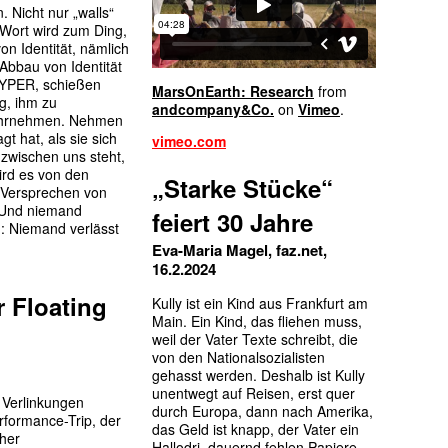
Nicht nur „walls“
s Wort wird zum Ding,
on Identität, nämlich
Abbau von Identität
 HYPER, schießen
MarsOnEarth: Research
from
g, ihm zu
andcompany&Co.
on
Vimeo
.
 wahrnehmen. Nehmen
t hat, als sie sich
vimeo.com
s zwischen uns steht,
ird es von den
„Starke Stücke“
s Versprechen von
! Und niemand
feiert 30 Jahre
: Niemand verlässt
Eva-Maria Magel, faz.net,
16.2.2024
r Floating
K
ully ist ein Kind aus Frankfurt am
Main. Ein Kind, das fliehen muss,
weil der Vater Texte schreibt, die
von den Nationalsozialisten
gehasst werden. Deshalb ist Kully
unentwegt auf Reisen, erst quer
 Verlinkungen
durch Europa, dann nach Amerika,
rformance-Trip, der
das Geld ist knapp, der Vater ein
her
Hallo­dri, dauernd fehlen Papiere.