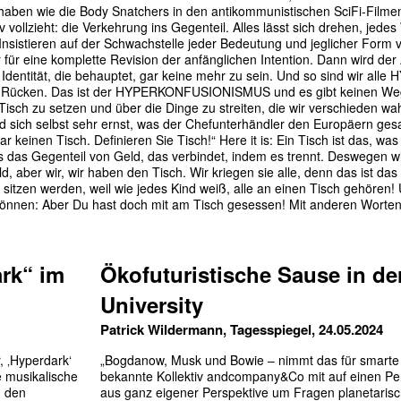
en wie die Body Snatchers in den antikommunistischen SciFi-Filmen. 
vollzieht: die Verkehrung ins Gegenteil. Alles lässt sich drehen, jede
nsistieren auf der Schwachstelle jeder Bedeutung und jeglicher Form v
für eine komplette Revision der anfänglichen Intention. Dann wird der 
 Identität, die behauptet, gar keine mehr zu sein. Und so sind wir alle
den Rücken. Das ist der HYPERKONFUSIONISMUS und es gibt keinen We
Tisch zu setzen und über die Dinge zu streiten, die wir verschieden
 sich selbst sehr ernst, was der Chefunterhändler den Europäern gesag
r keinen Tisch. Definieren Sie Tisch!“ Here it is: Ein Tisch ist das, wa
es das Gegenteil von Geld, das verbindet, indem es trennt. Deswegen w
d, aber wir, wir haben den Tisch. Wir kriegen sie alle, denn das ist da
 sitzen werden, weil wie jedes Kind weiß, alle an einen Tisch gehören
können: Aber Du hast doch mit am Tisch gesessen! Mit anderen Worten
rk“ im
Ökofuturistische Sause in de
University
Patrick Wildermann, Tagesspiegel, 24.05.2024
 ‚Hyperdark‘
„Bogdanow, Musk und Bowie – nimmt das für smarte
e musikalische
bekannte Kollektiv andcompany&Co mit auf einen Pe
, den
aus ganz eigener Perspektive um Fragen planetarisc