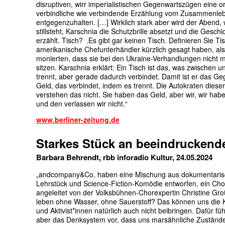
disruptiven, wirr imperialistischen Gegenwartszügen eine 
verbindliche wie verbindende Erzählung vom Zusammenle
entgegenzuhalten. […] Wirklich stark aber wird der Abend, 
stillsteht, Karschnia die Schutzbrille absetzt und die Gesch
erzählt. Tisch? ‚Es gibt gar keinen Tisch. Definieren Sie Tisc
amerikanische Chefunterhändler kürzlich gesagt haben, al
monierten, dass sie bei den Ukraine-Verhandlungen nicht m
sitzen. Karschnia erklärt: Ein Tisch ist das, was zwischen u
trennt, aber gerade dadurch verbindet. Damit ist er das Ge
Geld, das verbindet, indem es trennt. Die Autokraten diese
verstehen das nicht. Sie haben das Geld, aber wir, wir hab
und den verlassen wir nicht.“
www.berliner-zeitung.de
Starkes Stück an beeindruckend
Barbara Behrendt, rbb inforadio Kultur, 24.05.2024
„andcompany&Co. haben eine Mischung aus dokumentari
Lehrstück und Science-Fiction-Komödie entworfen, ein Cho
angeleitet von der Volksbühnen-Chorexpertin Christine Gr
leben ohne Wasser, ohne Sauerstoff? Das können uns die K
und Aktivist*innen natürlich auch nicht beibringen. Dafür fü
aber das Denksystem vor, dass uns marsähnliche Zustände