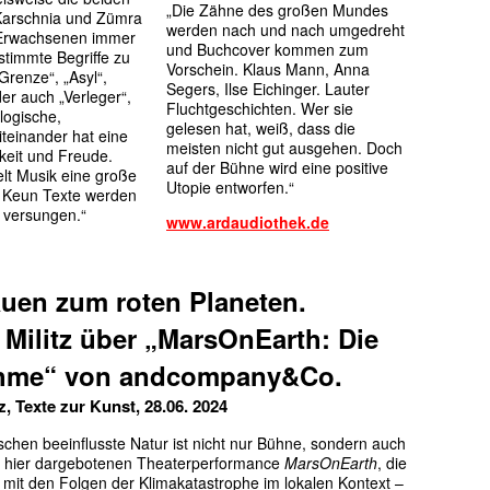
„Die Zähne des großen Mundes
Karschnia und Zümra
werden nach und nach umgedreht
 Erwachsenen immer
und Buchcover kommen zum
stimmte Begriffe zu
Vorschein. Klaus Mann, Anna
Grenze“, „Asyl“,
Segers, Ilse Eichinger. Lauter
er auch „Verleger“,
Fluchtgeschichten. Wer sie
logische,
gelesen hat, weiß, dass die
iteinander hat eine
meisten nicht gut ausgehen. Doch
keit und Freude.
auf der Bühne wird eine positive
lt Musik eine große
Utopie entworfen.“
d Keun Texte werden
 versungen.“
www.ardaudiothek.de
uen zum roten Planeten.
 Militz über „MarsOnEarth: Die
hme“ von andcompany&Co.
z, Texte zur Kunst, 28.06. 2024
chen beeinflusste Natur ist nicht nur Bühne, sondern auch
 hier dargebotenen Theaterperformance
MarsOnEarth
, die
v mit den Folgen der Klimakatastrophe im lokalen Kontext –