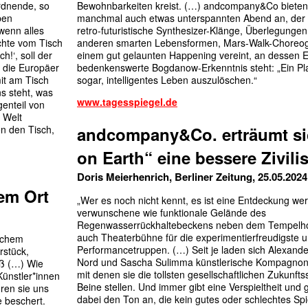
ordnende, so
Bewohnbarkeiten kreist. (…) andcompany&Co bieten
ben
manchmal auch etwas unterspannten Abend an, der
wenn alles
retro-futuristische Synthesizer-Klänge, Überlegunge
ichte vom Tisch
anderen smarten Lebensformen, Mars-Walk-Choreog
h!‘, soll der
einem gut gelaunten Happening vereint, an dessen 
s die Europäer
bedenkenswerte Bogdanow-Erkenntnis steht: „Ein Pla
it am Tisch
sogar, intelligentes Leben auszulöschen.“
ns steht, was
www.tagesspiegel.de
genteil von
r Welt
en den Tisch,
andcompany&Co. erträumt si
on Earth“ eine bessere Zivili
Doris Meierhenrich, Berliner Zeitung, 25.05.2024
em Ort
„Wer es noch nicht kennt, es ist eine Entdeckung we
verwunschene wie funktionale Gelände des
Regenwasserrückhaltebeckens neben dem Tempelhof
auch Theaterbühne für die experimentierfreudigste un
schem
Performancetruppen. (…) Seit je laden sich Alexande
rstück,
Nord und Sascha Sulimma künstlerische Kompagnons 
oß (…) Wie
mit denen sie die tollsten gesellschaftlichen Zukunfts
ünstler*innen
Beine stellen. Und immer gibt eine Verspieltheit und 
hren sie uns
dabei den Ton an, die kein gutes oder schlechtes Spi
 beschert.