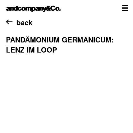
Skip
andcompany&Co
to
content
me
Home
back
PANDÄMONIUM GERMANICUM:
LENZ IM LOOP