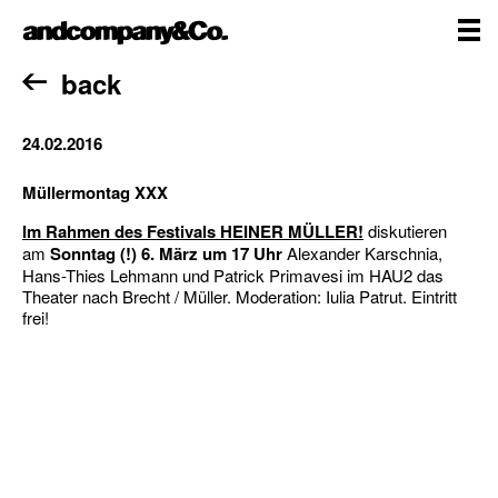
Skip
andcompany&Co
to
content
me
Home
back
24.02.2016
Müllermontag XXX
Im Rahmen des Festivals HEINER MÜLLER!
diskutieren
am
Sonntag (!) 6. März um 17 Uhr
Alexander Karschnia,
Hans-Thies Lehmann und Patrick Primavesi im HAU2 das
Theater nach Brecht / Müller. Moderation: Iulia Patrut. Eintritt
frei!