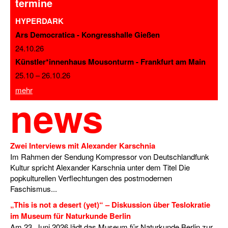
termine
HYPERDARK
Ars Democratica - Kongresshalle Gießen
24.10.26
Künstler*innenhaus Mousonturm - Frankfurt am Main
25.10
–
26.10.26
mehr
news
Zwei Interviews mit Alexander Karschnia
Im Rahmen der Sendung Kompressor von Deutschlandfunk
Kultur spricht Alexander Karschnia unter dem Titel Die
popkulturellen Verflechtungen des postmodernen
Faschismus...
„This is not a desert (yet)“ – Diskussion über Teslokratie
im Museum für Naturkunde Berlin
Am 23. Juni 2026 lädt das Museum für Naturkunde Berlin zur