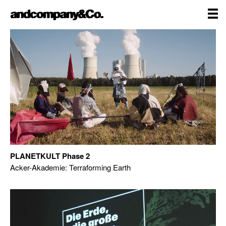
Zum
andcompany&Co
Inhalt
springen
me
Home
PLANETKULT Phase 2
Acker-Akademie: Terraforming Earth