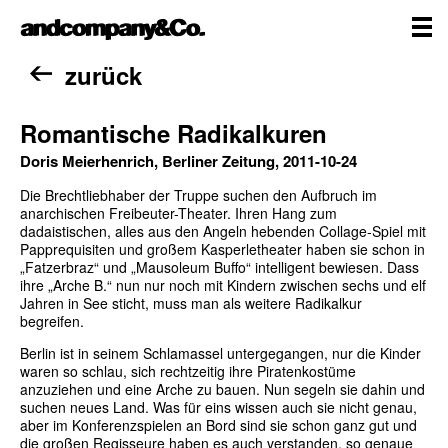
Zum
andcompany&Co
Inhalt
springen
me
Home
zurück
Romantische Radikalkuren
Doris Meierhenrich, Berliner Zeitung, 2011-10-24
Die Brechtliebhaber der Truppe suchen den Aufbruch im
anarchischen Freibeuter-Theater. Ihren Hang zum
dadaistischen, alles aus den Angeln hebenden Collage-Spiel mit
Papprequisiten und großem Kasperletheater haben sie schon in
„Fatzerbraz“ und „Mausoleum Buffo“ intelligent bewiesen. Dass
ihre „Arche B.“ nun nur noch mit Kindern zwischen sechs und elf
Jahren in See sticht, muss man als weitere Radikalkur
begreifen.
Berlin ist in seinem Schlamassel untergegangen, nur die Kinder
waren so schlau, sich rechtzeitig ihre Piratenkostüme
anzuziehen und eine Arche zu bauen. Nun segeln sie dahin und
suchen neues Land. Was für eins wissen auch sie nicht genau,
aber im Konferenzspielen an Bord sind sie schon ganz gut und
die großen Regisseure haben es auch verstanden, so genaue