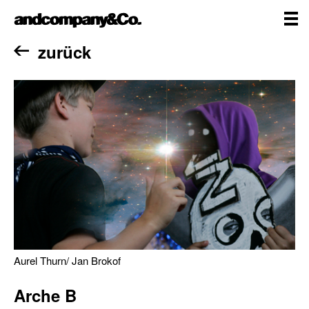
Zum
andcompany&Co
Inhalt
springen
me
Home
zurück
Aurel Thurn/ Jan Brokof
Arche B