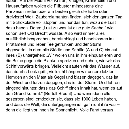
haben. Auf der Flucht vor Krisen, Kriegen, Krankheiten und
Hausaufgaben wollen die Filibuster mindestens eine
Prinzessin retten oder am besten gleich die halbe oder
dreiviertel Welt, Zauberdiamanten finden, sich den ganzen Tag
mit Schokolade voll stopfen und nur das tun, wozu sie Lust
dazu haben. Denn: „Lust zu was ist eine gute Sache!“ wie
schon Bert Old Brecht wusste. Also wird immer alles
ausführlich besprochen, beratschlagt und beschlossen im
Piratament und lieber Tee getrunken und der Sturm
abgewartet, in dem alle Städte und Schiffe (A und C) bis auf
ihres (B) untergehen: „Wir wollen uns in ihm einquartieren und
die Beine gegen die Planken spreizen und sehen, wie wir das
Schiff vorwärts bringen. Vielleicht saufen wir das Wasser auf,
das durchs Leck quillt, vielleicht hängen wir unsere letzten
Hemden an den Mast als Segel und blasen dagegen, das ist
der Wind, und furzen dagegen, das ist der Sturm. Und fahren
singend hinunter, dass das Schiff einen Inhalt hat, wenn es auf
den Grund kommt.“ (Bertolt Brecht) Und wenn dann alle
gestorben sind, entdecken sie, dass sie 1000 Leben haben,
und dass die Welt, die untergegangen ist, gar nicht ihre war –
denn die liegt vor ihnen im Sonnenlicht: Volle Fahrt voraus!