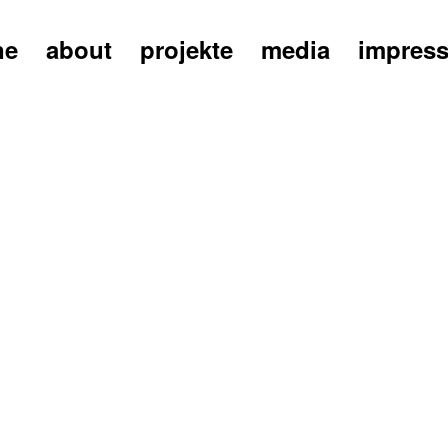
ne
about
projekte
media
impres