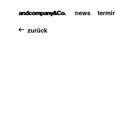
news
termi
home
zurück