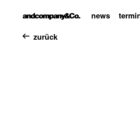
news
termi
home
zurück