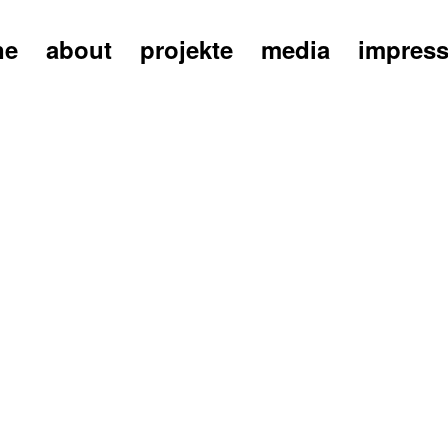
ne
about
projekte
media
impres