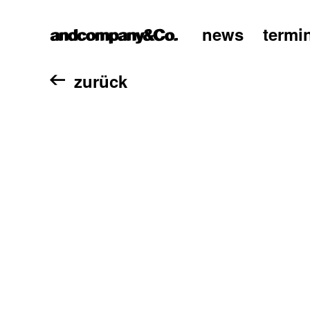
news
termi
home
zurück