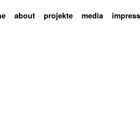
ne
about
projekte
media
impres