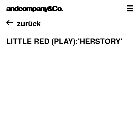
Zum
andcompany&Co
Inhalt
springen
me
Home
zurück
LITTLE RED (PLAY):'HERSTORY'