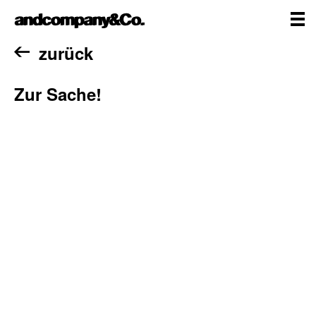
Zum
andcompany&Co
Inhalt
springen
me
Home
zurück
Zur Sache!