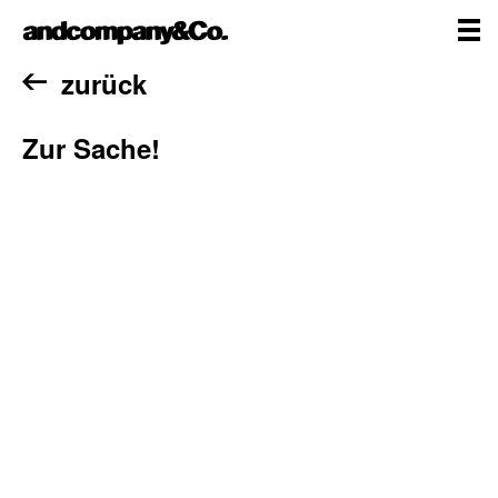
Zum
andcompany&Co
Inhalt
springen
me
Home
zurück
Zur Sache!