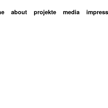
ne
about
projekte
media
impres