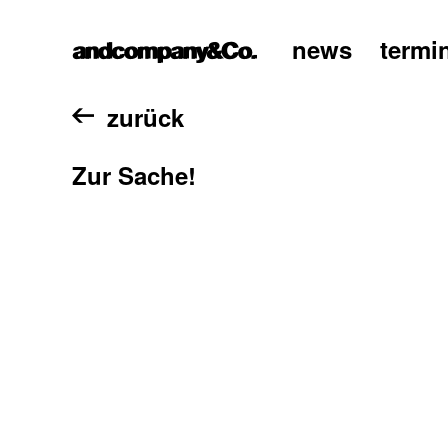
news
termi
home
zurück
Zur Sache!