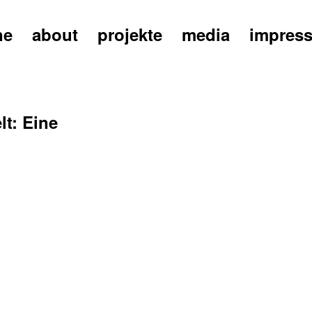
ne
about
projekte
media
impres
lt: Eine