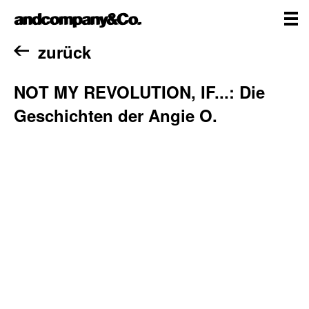
Zum
andcompany&Co
Inhalt
springen
me
Home
zurück
NOT MY REVOLUTION, IF...: Die
Geschichten der Angie O.