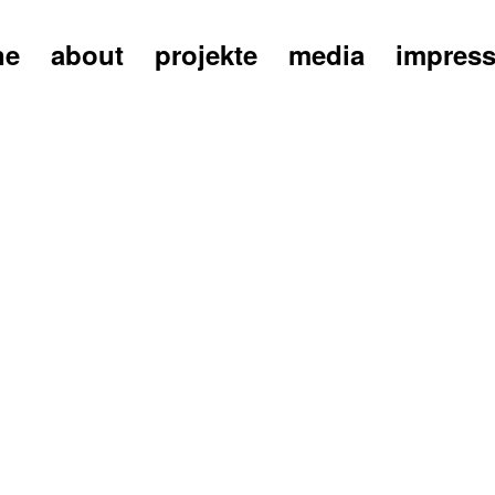
ne
about
projekte
media
impres