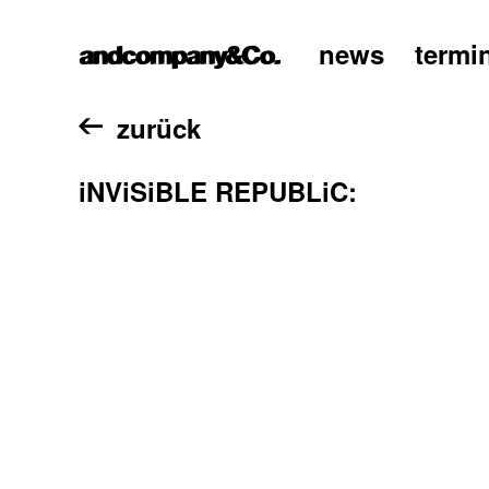
news
termi
home
zurück
iNViSiBLE REPUBLiC: