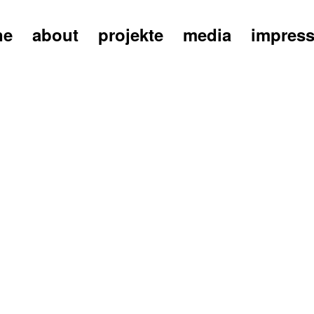
ne
about
projekte
media
impres