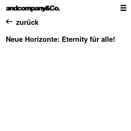
Zum
andcompany&Co
Inhalt
springen
me
Home
zurück
Neue Horizonte: Eternity für alle!