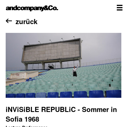
Zum
andcompany&Co
Inhalt
springen
me
Home
zurück
iNViSiBLE REPUBLiC - Sommer in
Sofia 1968