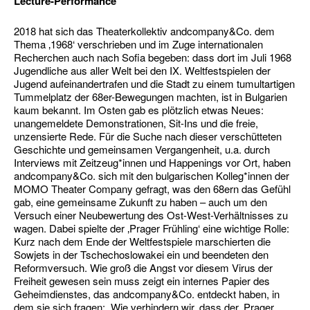
Lecture-Performance
2018 hat sich das Theaterkollektiv andcompany&Co. dem
Thema ‚1968‘ verschrieben und im Zuge internationalen
Recherchen auch nach Sofia begeben: dass dort im Juli 1968
Jugendliche aus aller Welt bei den IX. Weltfestspielen der
Jugend aufeinandertrafen und die Stadt zu einem tumultartigen
Tummelplatz der 68er-Bewegungen machten, ist in Bulgarien
kaum bekannt. Im Osten gab es plötzlich etwas Neues:
unangemeldete Demonstrationen, Sit-Ins und die freie,
unzensierte Rede. Für die Suche nach dieser verschütteten
Geschichte und gemeinsamen Vergangenheit, u.a. durch
Interviews mit Zeitzeug*innen und Happenings vor Ort, haben
andcompany&Co. sich mit den bulgarischen Kolleg*innen der
MOMO Theater Company gefragt, was den 68ern das Gefühl
gab, eine gemeinsame Zukunft zu haben – auch um den
Versuch einer Neubewertung des Ost-West-Verhältnisses zu
wagen. Dabei spielte der ‚Prager Frühling‘ eine wichtige Rolle:
Kurz nach dem Ende der Weltfestspiele marschierten die
Sowjets in der Tschechoslowakei ein und beendeten den
Reformversuch. Wie groß die Angst vor diesem Virus der
Freiheit gewesen sein muss zeigt ein internes Papier des
Geheimdienstes, das andcompany&Co. entdeckt haben, in
dem sie sich fragen: „Wie verhindern wir, dass der ‚Prager