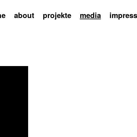
ne
about
projekte
media
impres