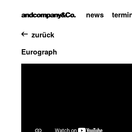
news
termi
home
zurück
Eurograph