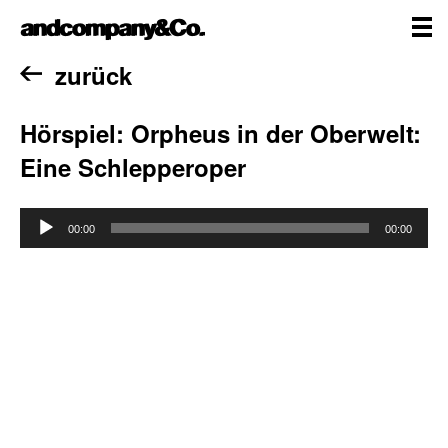
Zum
andcompany&Co
Inhalt
springen
me
Home
zurück
Hörspiel: Orpheus in der Oberwelt:
Eine Schlepperoper
Audio-
00:00
00:00
Player