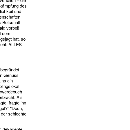
erfallen – die
Bekämpfung des
ichkeit und
genschaften
e Botschaft
ald vorbei!
it dem
gejagt hat, so
teht: ALLES
, begründet
den Genuss
uns ein
blingslokal
chwerdebuch
gebracht. Als
e, fragte ihn
gut?” “Doch,
der schlechte
, dekadente