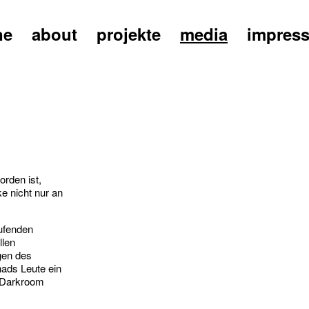
ne
about
projekte
media
impres
rden ist,
e nicht nur an
aufenden
llen
gen des
hads Leute ein
n Darkroom