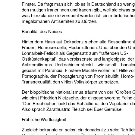
Finster. Da fragt man sich, ob es in Deutschland so wenig 
den mutigen Iranerinnen und Iranern gibt, weil sie etwas 
was hierzulande nie versucht worden ist: ein mörderisc
megalomanen Antisemiten zu stürzen.
Banalität des Neides
Hinter dem Hass auf Dekadenz stehen alte Ressentiment
Frauen, Homosexuelle, HedonistInnen. Und, über den U
Lohnarbeit-Fetisch als Gegensatz zum “raffenden US-
Ostküstenkapital”, das verbissenste und langlebigste: der
Antisemitismus. Und dahinter steckt – wie so oft – banale
gepaart mit Paranoia: Finstere Mächte wollen mit Hilfe vo
Pornographie, der Propagierung von Promiskuität, Homo-,
Transsexualität den virilen Volkskörper zersetzen.
Der biopolitische Nationalismus träumt von der “Großen 
wie einst Friedrich Nietzsche, der eingeschworene Feind
“Den Erschöpften lockt das Schädliche: den Vegetarier 
Also sprach Zarathustra: Fleisch sei Euer Gemüse!
Fröhliche Wertlosigkeit
Zugleich bekannte er, selbst ein decadent zu sein: “Ich lie