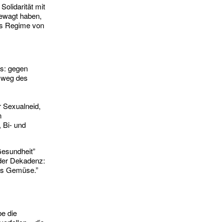
Solidarität mit
gewagt haben,
hes Regime von
s: gegen
mweg des
r Sexualneid,
n
 Bi- und
Gesundheit”
 der Dekadenz:
das Gemüse.”
be die