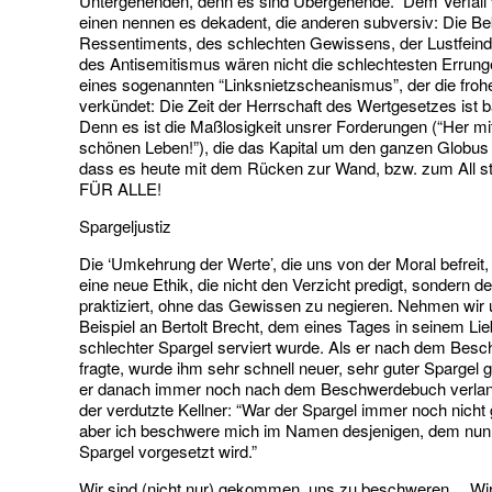
Untergehenden, denn es sind Übergehende.” Dem Verfall v
einen nennen es dekadent, die anderen subversiv: Die 
Ressentiments, des schlechten Gewissens, der Lustfeindl
des Antisemitismus wären nicht die schlechtesten Errun
eines sogenannten “Linksnietzscheanismus”, der die froh
verkündet: Die Zeit der Herrschaft des Wertgesetzes ist b
Denn es ist die Maßlosigkeit unsrer Forderungen (“Her m
schönen Leben!”), die das Kapital um den ganzen Globus 
dass es heute mit dem Rücken zur Wand, bzw. zum All s
FÜR ALLE!
Spargeljustiz
Die ‘Umkehrung der Werte’, die uns von der Moral befreit
eine neue Ethik, die nicht den Verzicht predigt, sondern 
praktiziert, ohne das Gewissen zu negieren. Nehmen wir 
Beispiel an Bertolt Brecht, dem eines Tages in seinem Lie
schlechter Spargel serviert wurde. Als er nach dem Bes
fragte, wurde ihm sehr schnell neuer, sehr guter Spargel 
er danach immer noch nach dem Beschwerdebuch verlangt
der verdutzte Kellner: “War der Spargel immer noch nicht 
aber ich beschwere mich im Namen desjenigen, dem nun 
Spargel vorgesetzt wird.”
Wir sind (nicht nur) gekommen, uns zu beschweren… Wir