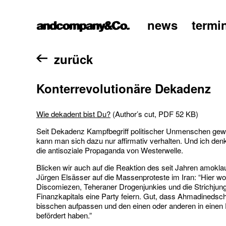
news
termi
home
zurück
Konterrevolutionäre Dekadenz
Wie dekadent bist Du?
(Author’s cut, PDF 52 KB)
Seit Dekadenz Kampfbegriff politischer Unmenschen gewo
kann man sich dazu nur affirmativ verhalten. Und ich denk
die antisoziale Propaganda von Westerwelle.
Blicken wir auch auf die Reaktion des seit Jahren amokl
Jürgen Elsässer auf die Massenproteste im Iran: “Hier wo
Discomiezen, Teheraner Drogenjunkies und die Strichjun
Finanzkapitals eine Party feiern. Gut, dass Ahmadinedsc
bisschen aufpassen und den einen oder anderen in eine
befördert haben.”