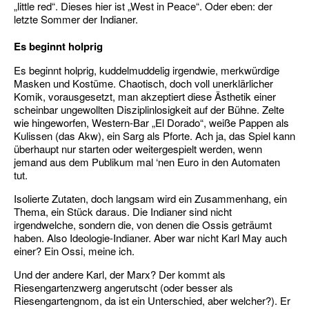
„little red“. Dieses hier ist „West in Peace“. Oder eben: der
letzte Sommer der Indianer.
Es beginnt holprig
Es beginnt holprig, kuddelmuddelig irgendwie, merkwürdige
Masken und Kostüme. Chaotisch, doch voll unerklärlicher
Komik, vorausgesetzt, man akzeptiert diese Ästhetik einer
scheinbar ungewollten Disziplinlosigkeit auf der Bühne. Zelte
wie hingeworfen, Western-Bar „El Dorado“, weiße Pappen als
Kulissen (das Akw), ein Sarg als Pforte. Ach ja, das Spiel kann
überhaupt nur starten oder weitergespielt werden, wenn
jemand aus dem Publikum mal ‘nen Euro in den Automaten
tut.
Isolierte Zutaten, doch langsam wird ein Zusammenhang, ein
Thema, ein Stück daraus. Die Indianer sind nicht
irgendwelche, sondern die, von denen die Ossis geträumt
haben. Also Ideologie-Indianer. Aber war nicht Karl May auch
einer? Ein Ossi, meine ich.
Und der andere Karl, der Marx? Der kommt als
Riesengartenzwerg angerutscht (oder besser als
Riesengartengnom, da ist ein Unterschied, aber welcher?). Er