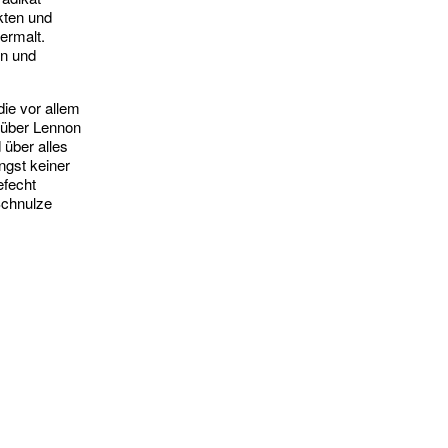
ekten und
ermalt.
ln und
die vor allem
 über Lennon
über alles
ngst keiner
efecht
Schnulze