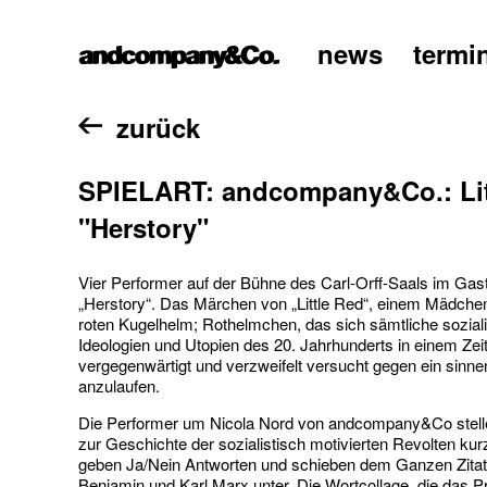
news
termi
home
zurück
SPIELART: andcompany&Co.: Lit
"Herstory"
Vier Performer auf der Bühne des Carl-Orff-Saals im Gas
„Herstory“. Das Märchen von „Little Red“, einem Mädche
roten Kugelhelm; Rothelmchen, das sich sämtliche soziali
Ideologien und Utopien des 20. Jahrhunderts in einem Zeit
vergegenwärtigt und verzweifelt versucht gegen ein sinnen
anzulaufen.
Die Performer um Nicola Nord von andcompany&Co stelle
zur Geschichte der sozialistisch motivierten Revolten kur
geben Ja/Nein Antworten und schieben dem Ganzen Zitat
Benjamin und Karl Marx unter. Die Wortcollage, die das P