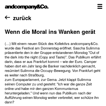
Zum
andcompany&Co
Inhalt
springen
me
Home
zurück
Wenn die Moral ins Wanken gerät
(…) Mit einem neuen Stück des Kollektivs andcompany&Co.
wurde das Festival am Donnerstag eröffnet. Sascha Sulimma
präsentierte den in der Gruppe entstandenen Monolog "Out of
the dark into the night (Copy and Taste)". Das Publikum erfährt
darin, dass er aus Frankfurt kommt – wie der Euro. Camper
haben dort ein Jahr lang die Banker nachdenklich gemacht,
resümiert Sulimma die Occupy-Bewegung. Von Frankfurt geht
es weiter nach Straßburg,
zum Europaparlament, zur Gema. Jetzt klappt Sulimma
seinen Computer zu und gesteht: "Ich war die ganze Zeit
online und habe mir den ganzen Kommunismus
heruntergeladen." Und wenn nun das Publikum nach der
Aufführung seinen Monolog weiter verbreitet, wer schütze ihn
dann?