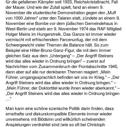
für die gefallenen Kämpfer seit 1933, Reichskristallnacht, Fall
der Mauer. Und wie der Zufall spielt, fand an einem 9.
November die studentische Demonstration gegen den „Muff
von 1000 Jahren" unter den Talaren statt, zündete an einem 9.
November eine Bom­be vor dem jüdischen Gemeindehaus in
West-Berlin und starb am 9. November 1974 das RAF-Mitglied
Holger Meins im Hungerstreik. Das Ganze ist immer wieder
vermischt mit erfrischendem Farcenunfug, der mit dem
Schwergewicht vieler Themen die Balance hält. So zum
Beispiel eine Hitler-Bruno-Ganz-Figur, die mit dem immer
gleichen Satz aus dem „Untergang" – „Der Angriff Steiners
wird das alles wieder in Ordnung bringen" – zuerst auf
Nachrichten vom Zusammenbruch der Frontabschnitte 1945,
dann aber auf alle nur denkbaren Themen reagiert: „Mein
Füh­rer, umgangssprachlich befinden wir uns im Krieg." – „Der
Angriff Steiners wird das al­les wieder in Ordnung bringen." –
„Mein Füh­rer, der Doktortitel wurde ihnen wieder aber­kannt." –
„Der Angriff Steiners wird das al­les wieder in Ordnung bringen
…"
Man kann eine schöne szenische Politik da­rin finden, dass
ernsthafte und diskurskom­patible Elemente immer wieder
unversehens mit Blödsinn und willkürlich scheinenden
An­spielungen verdrahtet sind (wie so oft bei Christoph