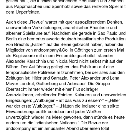
geliebt hat -, die kindlich scheinenden Requisiten und Zeichen
aus Pappmaschee und Sperrholz sowie das reizvolle Spiel mit
dem Unperfekten.
Auch diese „Revue" wartet mit quer assoziierendem Denken,
unerwarteten Verknüp­fungen, anarchischer Phantasie und
alberner Spiellaune auf. Nachdem sie gerade in Sao Paulo und
Berlin eine bemerkenswerte deutsch-brasilianische Produktion
von Brechts „Fatzer" auf die Beine gebracht haben, ha­ben die
Mitglieder von andcompany&Co. in Göttingen zum ersten Mal
als Regisseure mit einem Ensemble gearbeitet, standen
Alexan­der Karschnia und Nicola Nord nicht selbst mit auf der
Bühne. Der Aufführung gelingt es, das Publikum auf eine
temponautische Politreise mitzunehmen, bei der alles aus den
Zeitfugen ist: Hitler und Sarrazin, Peter Alexander und Lena
Meyer-Landrut, Guttenberg und Adenauer. Die Gruppe
überrascht immer wieder mit einer Flut schräger
Asso­ziationen, erhellender Pointen, Kalauern und unerwarteten
Eingebungen: „Wutbürger – ist das was zu essen?" – „Hitler
war der erste Wutbürger." – „Hätten die Indianer eine strikte
Einwanderungspolitik betrieben und jeden Weißen
unverzüglich wieder ins Meer geworfen, dann stünde es heute
anders um die indianischen Nationen." Die Revue der
andcompany ist ein amüsanter Abend über einen total