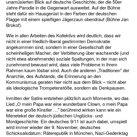
unamüsierten Blick auf deutsche Ge­schichte, der die 50er-
Jahre-Parodie in die Gegenwart ausweitet. Auf der Bühne
steht da­für ein Hausgerüst in den Farben der deut­schen
Flagge mit einem spießigen Jägerzaun obendrauf (Bühne Jan
Brokof).
Wie in allen Arbeiten des Kollektivs wird deut­lich, dass wir
nicht in einer friedlich-liberal gestimmten Demokratie
angekommen sind, sondern in einer Gesellschaft der
scheinheili­gen Macher, der Verbitterung über wachsen­de (und
nicht etwa abnehmende) soziale Spal­tungen, in der man sich
zunehmend bewusst wird, dass viele Probleme in ihrem
Rahmen kaum lösbar sind. Auch die anderen „Tradi­tionen" der
Anarchie, des Aufstands, die Er­innerung an den
Kommunismus geraten hier nicht aus dem Blick – nicht aber
als ideolo­gische Trompetenstöße, sondern als Denk­pausen.
Inmitten der Satire entstehen plötzlich auch Momente, wo das
Lied „O mein Papa war eine wunderbare Clown, o mein Papa
war eine gro­ße Kinstler …" berührend wirken kann wie ein
Menetekel der deutsch-jüdischen Un­glücks- und
Mordgeschichte. Ein deutsches 9/11 ist auch dabei, umspielt
wird immer wieder der 9. November, deutsches
Schicksals­datum: Räterepublik in München, Nazi-Ge­denktag