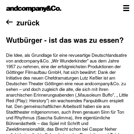
Zum
andcompany&Co
Inhalt
springen
me
Home
zurück
Wutbürger - ist das was zu essen?
Die Idee, als Grundlage für eine revueartige Deutschlandsatire
von andcompany&Co. „Wir Wunderkinder" aus dem Jahre
1957 zu neh­men, eine der erfolgreichsten Produktionen der
Göttinger Filmaufbau GmbH, hat sich be­währt: Dank der
Initiative des neuen Chef­dramaturgen Lutz Keßler ist am
Deutschen Theater Göttingen eine neue andcompany&Co. zu
sehen – und doch zugleich die alte, die sich mit ihren
anarchischen Erinnerungsabenden („Mausoleum Buffo", „ Little
Red (Play): Her­story") ein wachsendes Fanpublikum erspielt
hat. Den gemeinschaftlichen Arbeitsstil ha­ben sie ans
Stadttheater mitgenommen, auch ihren genauen Sinn für Ton
und Rhythmus (Sascha Sulimma), ihre eigentümliche
Büh­nenästhetik – das Spiel mit Schrift und
Zweidimensionalität, das Brecht schon bei Caspar Neher