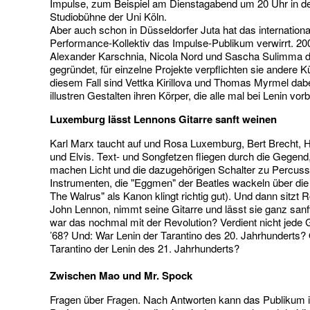
Impulse, zum Beispiel am Dienstagabend um 20 Uhr in d
Studiobühne der Uni Köln.
Aber auch schon in Düsseldorfer Juta hat das internationa
Performance-Kollektiv das Impulse-Publikum verwirrt. 2
Alexander Karschnia, Nicola Nord und Sascha Sulimma 
gegründet, für einzelne Projekte verpflichten sie andere Kü
diesem Fall sind Vettka Kirillova und Thomas Myrmel dabe
illustren Gestalten ihren Körper, die alle mal bei Lenin vo
Luxemburg lässt Lennons Gitarre sanft weinen
Karl Marx taucht auf und Rosa Luxemburg, Bert Brecht, H
und Elvis. Text- und Songfetzen fliegen durch die Gegend,
machen Licht und die dazugehörigen Schalter zu Percuss
Instrumenten, die "Eggmen" der Beatles wackeln über di
The Walrus" als Kanon klingt richtig gut). Und dann sitzt 
John Lennon, nimmt seine Gitarre und lässt sie ganz sanf
war das nochmal mit der Revolution? Verdient nicht jede G
’68? Und: War Lenin der Tarantino des 20. Jahrhunderts? 
Tarantino der Lenin des 21. Jahrhunderts?
Zwischen Mao und Mr. Spock
Fragen über Fragen. Nach Antworten kann das Publikum i