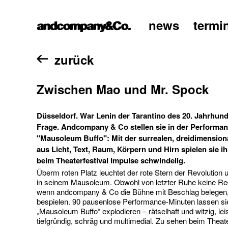
news
termi
home
zurück
Zwischen Mao und Mr. Spock
Düsseldorf. War Lenin der Tarantino des 20. Jahrhun
Frage. Andcompany & Co stellen sie in der Performa
"Mausoleum Buffo": Mit der surrealen, dreidimension
aus Licht, Text, Raum, Körpern und Hirn spielen sie i
beim Theaterfestival Impulse schwindelig.
Überm roten Platz leuchtet der rote Stern der Revolution 
in seinem Mausoleum. Obwohl von letzter Ruhe keine Re
wenn andcompany & Co die Bühne mit Beschlag belegen,
bespielen. 90 pausenlose Performance-Minuten lassen sie
„Mausoleum Buffo“ explodieren – rätselhaft und witzig, leis
tiefgründig, schräg und multimedial. Zu sehen beim Theate