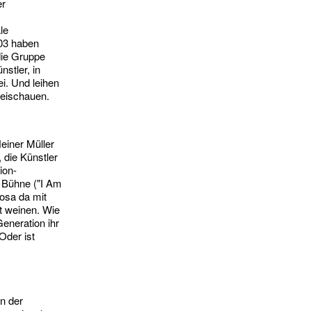
er
le
003 haben
die Gruppe
nstler, in
i. Und leihen
rbeischauen.
einer Müller
 die Künstler
ion-
e Bühne ("I Am
Rosa da mit
t weinen. Wie
eneration ihr
Oder ist
n der