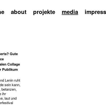
ne
about
projekte
media
impres
derts? Gute
nce
alen Collage
hr Publikum
und Lenin ruht
de sein kann,
 betanzen,
 ihr
e, laut und
rfestival