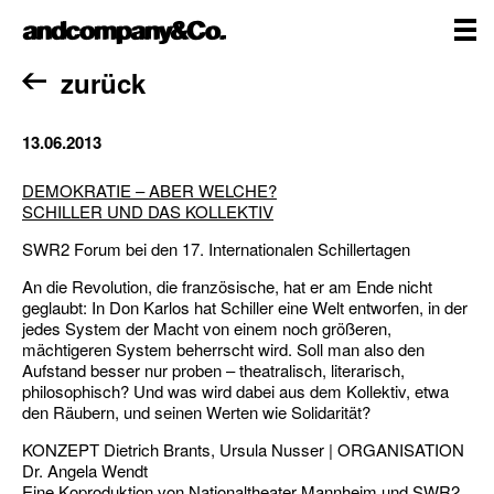
Zum
andcompany&Co
Inhalt
springen
me
Home
zurück
13.06.2013
DEMOKRATIE – ABER WELCHE?
SCHILLER UND DAS KOLLEKTIV
SWR2 Forum bei den 17. Internationalen Schillertagen
An die Revolution, die französische, hat er am Ende nicht
geglaubt: In Don Karlos hat Schiller eine Welt entworfen, in der
jedes System der Macht von einem noch größeren,
mächtigeren System beherrscht wird. Soll man also den
Aufstand besser nur proben – theatralisch, literarisch,
philosophisch? Und was wird dabei aus dem Kollektiv, etwa
den Räubern, und seinen Werten wie Solidarität?
KONZEPT Dietrich Brants, Ursula Nusser | ORGANISATION
Dr. Angela Wendt
Eine Koproduktion von Nationaltheater Mannheim und SWR2