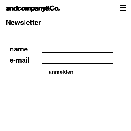
Zum
andcompany&Co
Inhalt
springen
me
Home
Newsletter
Newsletter
name
e-mail
anmelden