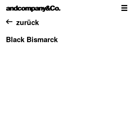
Zum
andcompany&Co
Inhalt
springen
me
Home
zurück
Black Bismarck