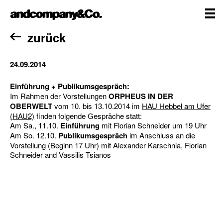
Zum
andcompany&Co
Inhalt
springen
me
Home
zurück
24.09.2014
Einführung + Publikumsgespräch:
Im Rahmen der Vorstellungen
ORPHEUS IN DER
OBERWELT
vom 10. bis 13.10.2014 im
HAU Hebbel am Ufer
(HAU2)
finden folgende Gespräche statt:
Am Sa., 11.10.
Einführung
mit Florian Schneider um 19 Uhr
Am So. 12.10.
Publikumsgespräch
im Anschluss an die
Vorstellung (Beginn 17 Uhr) mit Alexander Karschnia, Florian
Schneider and Vassilis Tsianos